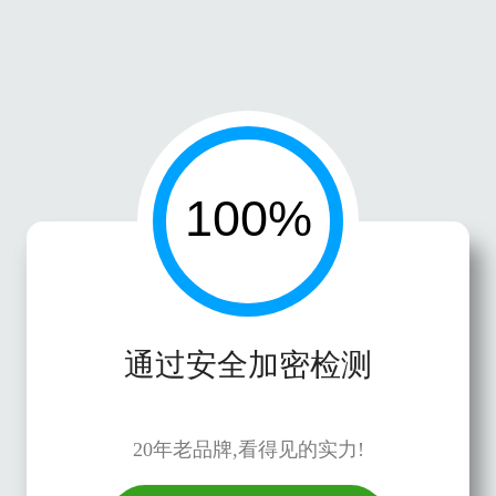
通过安全加密检测
20年老品牌,看得见的实力!